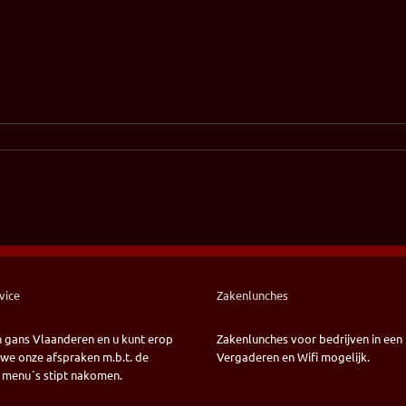
vice
Zakenlunches
n gans Vlaanderen en u kunt erop
Zakenlunches voor bedrijven in een 
we onze afspraken m.b.t. de
Vergaderen en Wifi mogelijk.
 menu´s stipt nakomen.