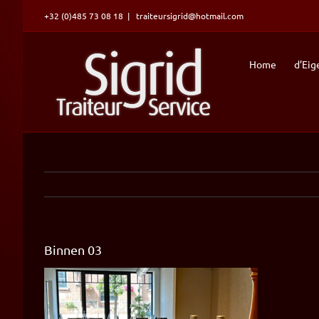
Ga
+32 (0)485 73 08 18
|
traiteursigrid@hotmail.com
naar
inhoud
Home
d’Eig
Binnen 03