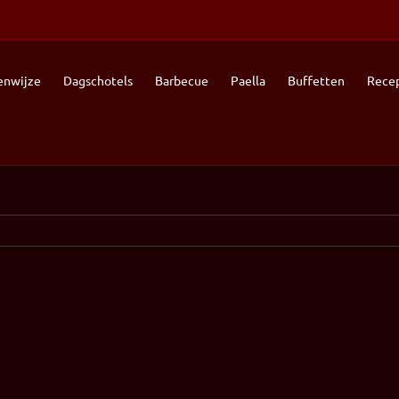
enwijze
Dagschotels
Barbecue
Paella
Buffetten
Recep