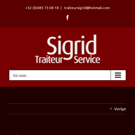
Ga
+32 (0)485 73 08 18
|
traiteursigrid@hotmail.com
naar
inhoud
Facebook
Ga naar...
Vorige