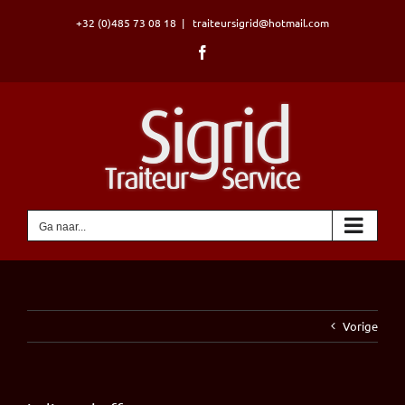
Ga
+32 (0)485 73 08 18
|
traiteursigrid@hotmail.com
naar
inhoud
Facebook
Ga naar...
Vorige