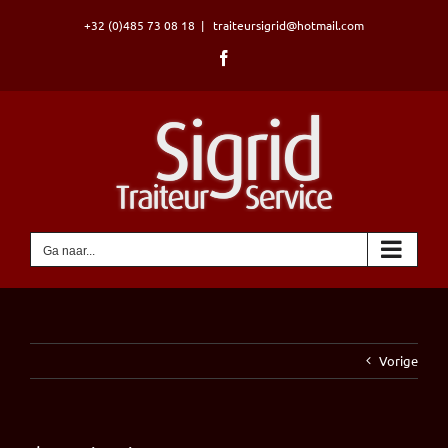
Ga
+32 (0)485 73 08 18
|
traiteursigrid@hotmail.com
naar
inhoud
Facebook
Ga naar...
Vorige