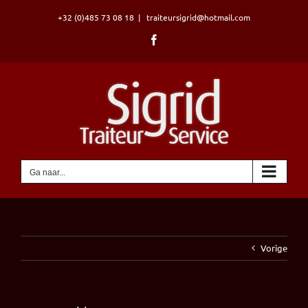
Ga
+32 (0)485 73 08 18
|
traiteursigrid@hotmail.com
naar
inhoud
Facebook
Ga naar...
Vorige