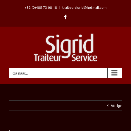
Ga
+32 (0)485 73 08 18
|
traiteursigrid@hotmail.com
naar
inhoud
Facebook
Ga naar...
Vorige